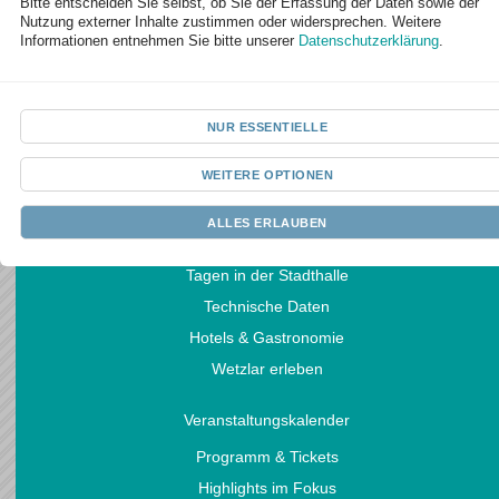
Bitte entscheiden Sie selbst, ob Sie der Erfassung der Daten sowie der
Stadthallen
Nutzung externer Inhalte zustimmen oder widersprechen. Weitere
Wetzlar
Informationen entnehmen Sie bitte unserer
Datenschutzerklärung
.
Brühlsbachstraße 2b
35578 Wetzlar
Tel. (0 64 41) 99 77 00
NUR ESSENTIELLE
Fax (0 64 41) 99 77 07
WEITERE OPTIONEN
eMail:
kontakt@stadthalle-wetzlar.de
ALLES ERLAUBEN
Tagungen | Kongresse
Tagen in der Stadthalle
Technische Daten
Hotels & Gastronomie
Wetzlar erleben
Veranstaltungskalender
Programm & Tickets
Highlights im Fokus