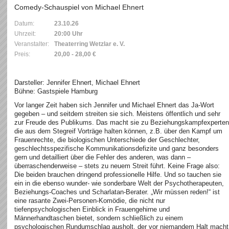
Comedy-Schauspiel von Michael Ehnert
Datum:
23.10.26
Uhrzeit:
20:00 Uhr
Veranstalter:
Theaterring Wetzlar e. V.
Preis:
20,00 - 28,00 €
Darsteller: Jennifer Ehnert, Michael Ehnert
Bühne: Gastspiele Hamburg
Vor langer Zeit haben sich Jennifer und Michael Ehnert das Ja-Wort
gegeben – und seitdem streiten sie sich. Meistens öffentlich und sehr
zur Freude des Publikums. Das macht sie zu Beziehungskampfexperten
die aus dem Stegreif Vorträge halten können, z.B. über den Kampf um
Frauenrechte, die biologischen Unterschiede der Geschlechter,
geschlechtsspezifische Kommunikationsdefizite und ganz besonders
gern und detailliert über die Fehler des anderen, was dann –
überraschenderweise – stets zu neuem Streit führt. Keine Frage also:
Die beiden brauchen dringend professionelle Hilfe. Und so tauchen sie
ein in die ebenso wunder- wie sonderbare Welt der Psychotherapeuten,
Beziehungs-Coaches und Scharlatan-Berater. „Wir müssen reden!“ ist
eine rasante Zwei-Personen-Komödie, die nicht nur
tiefenpsychologischen Einblick in Frauengehirne und
Männerhandtaschen bietet, sondern schließlich zu einem
psychologischen Rundumschlag ausholt, der vor niemandem Halt macht